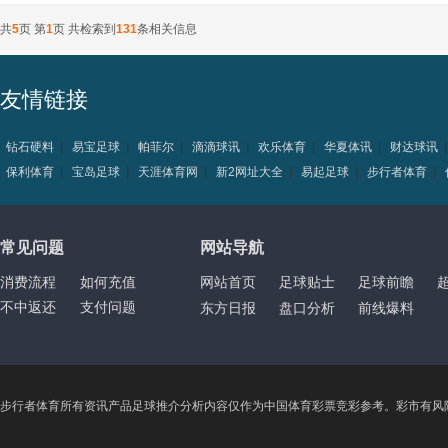
共
5
页 第
1
页 共检索到
131
条相关信息
友情链接
钻石硬料
|
易宝足球
|
帕菲尔
|
滴滴球讯
|
欢乐体育
|
华夏体讯
|
财达球讯
|
保利体育
|
宝岛足球
|
天涯体育网
|
新2网址大全
|
易起足球
|
步行者体育
|
常见问题
网站导航
消费流程
如何充值
网站首页
足球贴士
足球前瞻
不中返还
支付问题
东方日报
盘口分析
前线爆料
步行者体育所有资讯产品足球推介分析内容仅作为中国体育彩票竞彩参考。彩市有风