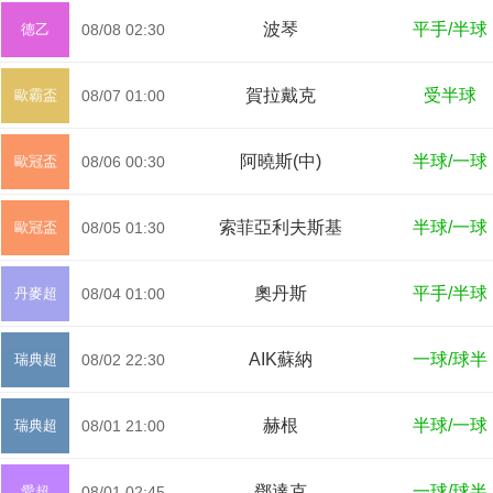
波琴
平手/半球
德乙
08/08 02:30
賀拉戴克
受半球
歐霸盃
08/07 01:00
阿曉斯(中)
半球/一球
歐冠盃
08/06 00:30
索菲亞利夫斯基
半球/一球
歐冠盃
08/05 01:30
奧丹斯
平手/半球
丹麥超
08/04 01:00
AIK蘇納
一球/球半
瑞典超
08/02 22:30
赫根
半球/一球
瑞典超
08/01 21:00
鄧達克
一球/球半
愛超
08/01 02:45