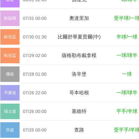
奧達里加
受半球/一
歐協聯
07/31 00:00
比爾舒華夏普爾(中)
半球/一球
歐冠盃
07/30 01:30
薩格勒布戴拿模
一球/球半
歐冠盃
07/29 02:00
洛辛堡
一球
挪超
07/28 01:00
哥本哈根
一球/球半
丹麥超
07/26 22:00
塞維特
平手/半球
瑞士超
07/26 00:00
查路
受平手/半
芬超
07/25 00:00