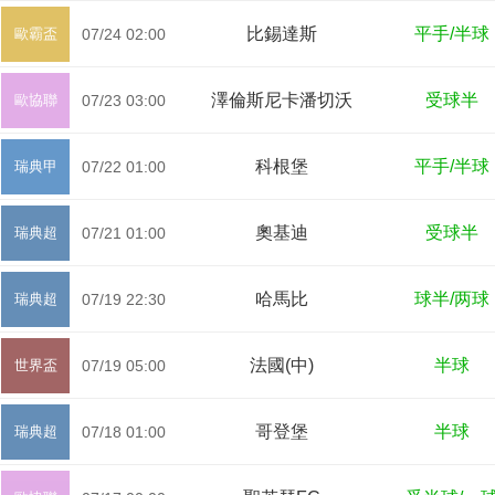
比錫達斯
平手/半球
歐霸盃
07/24 02:00
澤倫斯尼卡潘切沃
受球半
歐協聯
07/23 03:00
科根堡
平手/半球
瑞典甲
07/22 01:00
奧基迪
受球半
瑞典超
07/21 01:00
哈馬比
球半/两球
瑞典超
07/19 22:30
法國(中)
半球
世界盃
07/19 05:00
哥登堡
半球
瑞典超
07/18 01:00