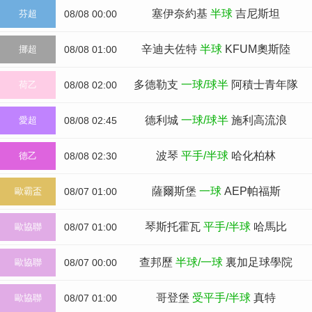
塞伊奈約基
半球
吉尼斯坦
芬超
08/08 00:00
辛迪夫佐特
半球
KFUM奧斯陸
挪超
08/08 01:00
多德勒支
一球/球半
阿積士青年隊
荷乙
08/08 02:00
德利城
一球/球半
施利高流浪
愛超
08/08 02:45
波琴
平手/半球
哈化柏林
德乙
08/08 02:30
薩爾斯堡
一球
AEP帕福斯
歐霸盃
08/07 01:00
琴斯托霍瓦
平手/半球
哈馬比
歐協聯
08/07 01:00
查邦歷
半球/一球
裏加足球學院
歐協聯
08/07 00:00
哥登堡
受平手/半球
真特
歐協聯
08/07 01:00