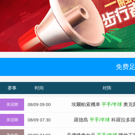
免费
赛事
时间
对阵
埃爾帕索機車
平手/半球
奧克
美冠聯
08/09 09:00
羅德島
平手/半球
科羅拉多
美冠聯
08/09 07:30