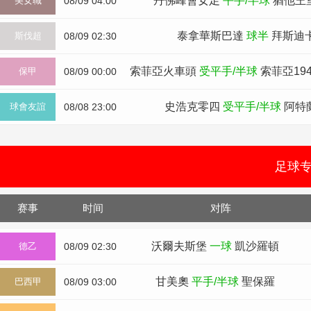
丹佛峰會女足
平手/半球
猶他王
美女職
08/09 04:00
泰拿華斯巴達
球半
拜斯迪
斯伐超
08/09 02:30
索菲亞火車頭
受平手/半球
索菲亞19
保甲
08/09 00:00
史浩克零四
受平手/半球
阿特
球會友誼
08/08 23:00
足球
赛事
时间
对阵
结果
沃爾夫斯堡
一球
凱沙羅頓
德乙
08/09 02:30
甘美奧
平手/半球
聖保羅
巴西甲
08/09 03:00