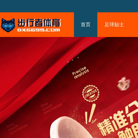
首页
足球贴士