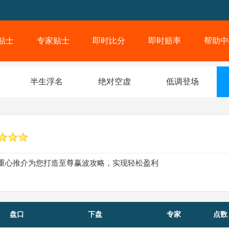
贴士
专家贴士
即时比分
即时赔率
帮助中
半生浮名
绝对空虚
低调登场
重心推介为您打造至尊赢波攻略，实现轻松盈利
盘口
下盘
专家
点数