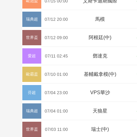
艾斯卡迪斯國際
歐冠盃
07/15 00:00
馬模
瑞典超
07/12 20:00
阿根廷(中)
世界盃
07/12 09:00
鄧達克
愛超
07/11 02:45
基輔戴拿模(中)
歐霸盃
07/10 01:00
VPS華沙
芬超
07/04 23:00
天狼星
瑞典超
07/04 01:00
瑞士(中)
世界盃
07/03 11:00