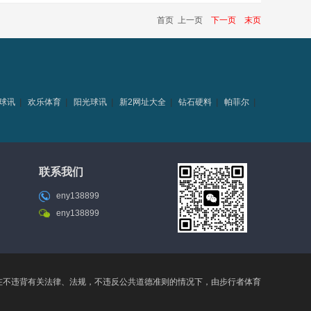
首页 上一页
下一页
末页
球讯
|
欢乐体育
|
阳光球讯
|
新2网址大全
|
钻石硬料
|
帕菲尔
|
联系我们
eny138899
eny138899
在不违背有关法律、法规，不违反公共道德准则的情况下，由步行者体育