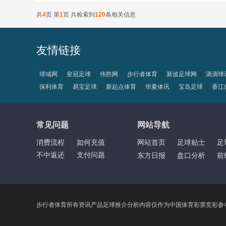
共
4
页 第
1
页 共检索到
120
条相关信息
友情链接
球域网
|
皇冠足球
|
伟胜网
|
步行者体育
|
新波足球网
|
滴滴球
保利体育
|
易宝足球
|
新起点体育
|
华夏体讯
|
宝岛足球
|
香江
常见问题
网站导航
消费流程
如何充值
网站首页
足球贴士
足
不中返还
支付问题
东方日报
盘口分析
前
步行者体育所有资讯产品足球推介分析内容仅作为中国体育彩票竞彩参