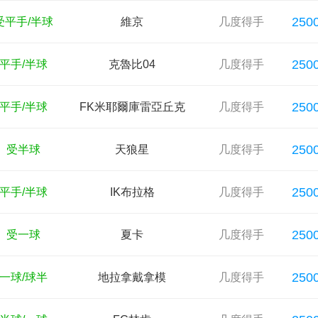
250
受平手/半球
維京
几度得手
250
平手/半球
克魯比04
几度得手
250
平手/半球
FK米耶爾庫雷亞丘克
几度得手
250
受半球
天狼星
几度得手
250
平手/半球
IK布拉格
几度得手
250
受一球
夏卡
几度得手
250
一球/球半
地拉拿戴拿模
几度得手