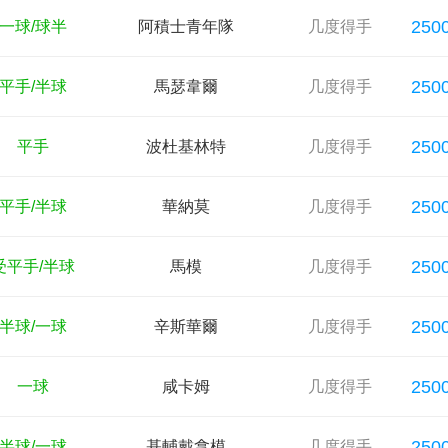
250
一球/球半
阿積士青年隊
几度得手
250
平手/半球
馬瑟韋爾
几度得手
250
平手
波杜基林特
几度得手
250
平手/半球
華納莫
几度得手
250
受平手/半球
馬模
几度得手
250
半球/一球
辛斯華爾
几度得手
250
一球
咸卡姆
几度得手
250
半球/一球
基輔戴拿模
几度得手