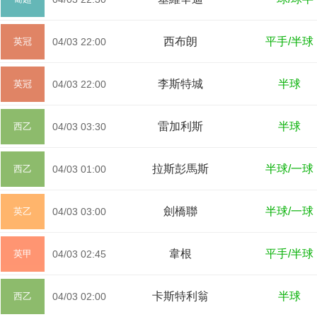
西布朗
平手/半球
英冠
04/03 22:00
李斯特城
半球
英冠
04/03 22:00
雷加利斯
半球
西乙
04/03 03:30
拉斯彭馬斯
半球/一球
西乙
04/03 01:00
劍橋聯
半球/一球
英乙
04/03 03:00
韋根
平手/半球
英甲
04/03 02:45
卡斯特利翁
半球
西乙
04/03 02:00