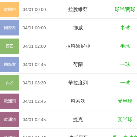
拉脫維亞
球半/两球
歐國聯
04/01 00:00
挪威
半球
國際友
04/01 00:00
誼
拉科魯尼亞
半球
西乙
04/01 02:00
荷蘭
一球
國際友
04/01 02:45
誼
華拉度列
一球
西乙
04/01 03:30
科索沃
受半球
歐洲預
04/01 02:45
選
捷克
受半球
歐洲預
04/01 02:45
選