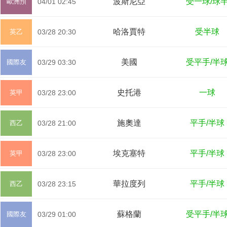
波斯尼亞
受一球/球
歐洲預
04/01 02:45
選
哈洛賈特
受半球
英乙
03/28 20:30
美國
受平手/半
國際友
03/29 03:30
誼
史托港
一球
英甲
03/28 23:00
施奧達
平手/半球
西乙
03/28 21:00
埃克塞特
平手/半球
英甲
03/28 23:00
華拉度列
平手/半球
西乙
03/28 23:15
蘇格蘭
受平手/半
國際友
03/29 01:00